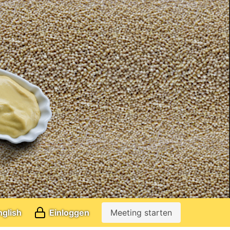
glish
Einloggen
Meeting starten