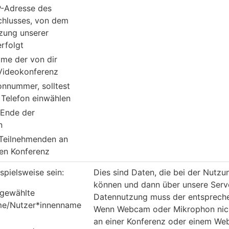
P-Adresse des
chlusses, von dem
zung unserer
rfolgt
me der von dir
Videokonferenz
onnummer, solltest
 Telefon einwählen
 Ende der
n
 Teilnehmenden an
gen Konferenz
spielsweise sein:
Dies sind Daten, die bei der Nutz
können und dann über unsere Serve
 gewählte
Datennutzung muss der entspreche
e/Nutzer*innenname
Wenn Webcam oder Mikrophon nich
an einer Konferenz oder einem We