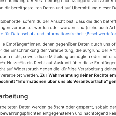
 Einschränkung der Verarbeitung nach Maßgabe von Artikel
on dir bereitgestellten Daten und auf Übermittlung dieser 
sbehörde, sofern du der Ansicht bist, dass die dich betre
gen verarbeitet werden oder worden sind (siehe auch Artik
e für Datenschutz und Informationsfreiheit
(
Beschwerdefor
, alle Empfänger*innen, denen gegenüber Daten durch uns o
die Einschränkung der Verarbeitung, die aufgrund der Artik
jedoch nicht, soweit diese Mitteilung unmöglich oder mit 
*r Nutzer*in ein Recht auf Auskunft über diese Empfänger. 
ht auf Widerspruch gegen die künftige Verarbeitung deiner
 verarbeitet werden.
Zur Wahrnehmung deiner Rechte emp
Abschnitt "Informationen über uns als Verantwortliche" g
arbeitung
beiteten Daten werden gelöscht oder gesperrt, sobald der 
fbewahrungspflichten entgegenstehen und nachfolgend kei