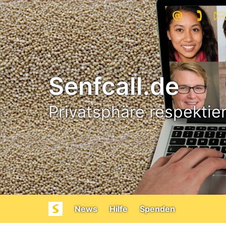
Senfcall.de
Privatsphäre respekti
News
Hilfe
Spenden