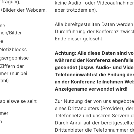
rtragung)
keine Audio- oder Videoaufnahmen 
 (Bilder der Webcam,
aber trotzdem an).
)
Alle bereitgestellten Daten werden 
ne
Durchführung der Konferenz zwisc
nen/Bilder
Ende dieser gelöscht.
ge
 Notizblocks
Achtung: Alle diese Daten sind 
sergebnisse
während der Konferenz ebenfalls 
Ziffern der
gesendet (bspw. Audio- und Vide
mer (nur bei
Telefoneinwahl ist die Endung d
ahl)
an der Konferenz teilnehmen Webn
Anzeigename verwendet wird!
spielsweise sein:
Zur Nutzung der von uns angebote
eines Drittanbieters (Provider), d
mmer
Telefonnetz und unseren Servern di
m
Durch Anruf auf der bereitgestell
Drittanbieter die Telefonnummer 