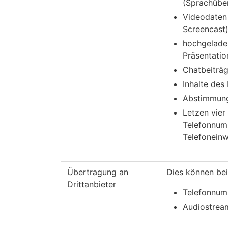
(Sprachübe
Videodaten
Screencast
hochgelade
Präsentatio
Chatbeiträ
Inhalte des
Abstimmung
Letzen vier 
Telefonnum
Telefoneinw
Übertragung an
Dies können bei
Drittanbieter
Telefonnu
Audiostrea