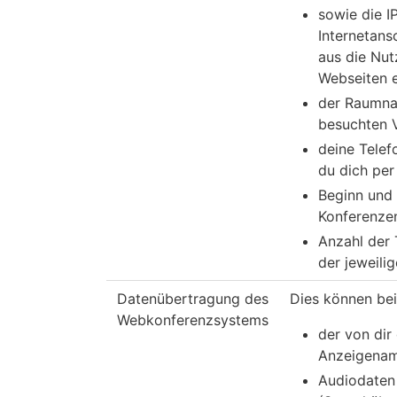
sowie die I
Internetans
aus die Nut
Webseiten e
der Raumna
besuchten 
deine Telef
du dich per
Beginn und
Konferenze
Anzahl der
der jeweili
Datenübertragung des
Dies können bei
Webkonferenzsystems
der von dir
Anzeigenam
Audiodaten