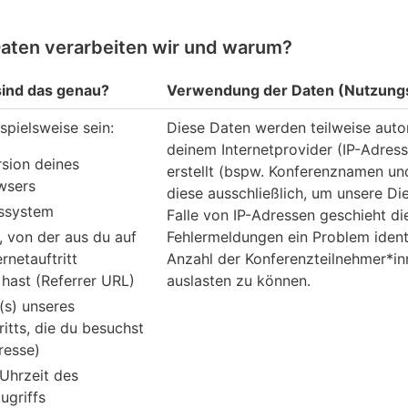
ten verarbeiten wir und warum?
ind das genau?
Verwendung der Daten (Nutzung
spielsweise sein:
Diese Daten werden teilweise aut
deinem Internetprovider (IP-Adres
sion deines
erstellt (bspw. Konferenznamen un
wsers
diese ausschließlich, um unsere Di
bssystem
Falle von IP-Adressen geschieht di
, von der aus du auf
Fehlermeldungen ein Problem identi
rnetauftritt
Anzahl der Konferenzteilnehmer*in
hast (Referrer URL)
auslasten zu können.
(s) unseres
ritts, die du besuchst
resse)
Uhrzeit des
ugriffs